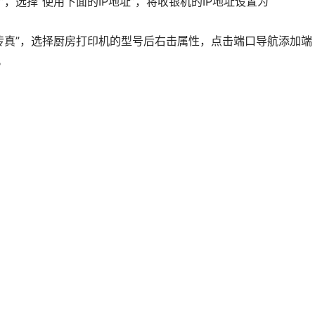
t协议”，选择“使用下面的IP地址”，将收银机的IP地址设置为
和传真”，选择厨房打印机的型号后右击属性，点击端口导航添加端
。