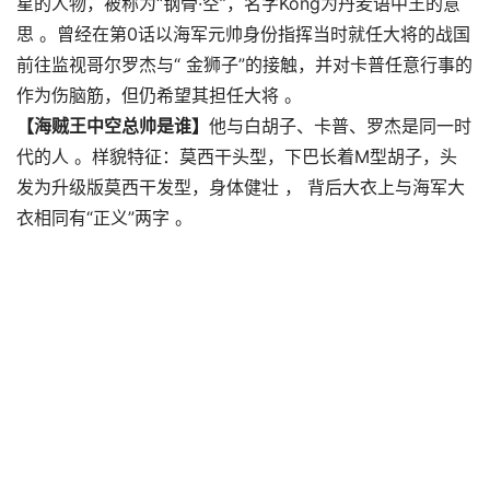
星的人物，被称为“钢骨·空”，名字Kong为丹麦语中王的意
思 。曾经在第0话以海军元帅身份指挥当时就任大将的战国
前往监视哥尔罗杰与“ 金狮子”的接触，并对卡普任意行事的
作为伤脑筋，但仍希望其担任大将 。
【海贼王中空总帅是谁】
他与白胡子、卡普、罗杰是同一时
代的人 。样貌特征：莫西干头型，下巴长着M型胡子，头
发为升级版莫西干发型，身体健壮 ， 背后大衣上与海军大
衣相同有“正义”两字 。