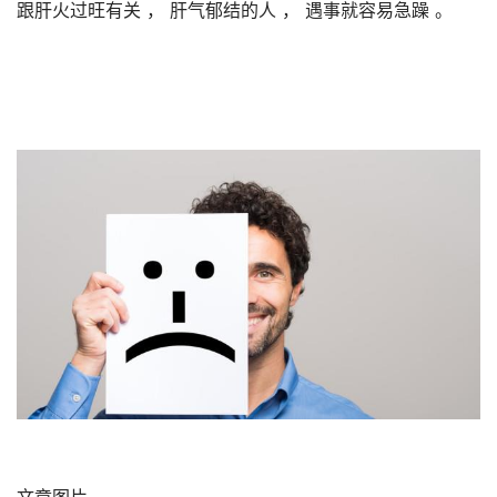
跟肝火过旺有关 ， 肝气郁结的人 ， 遇事就容易急躁 。 