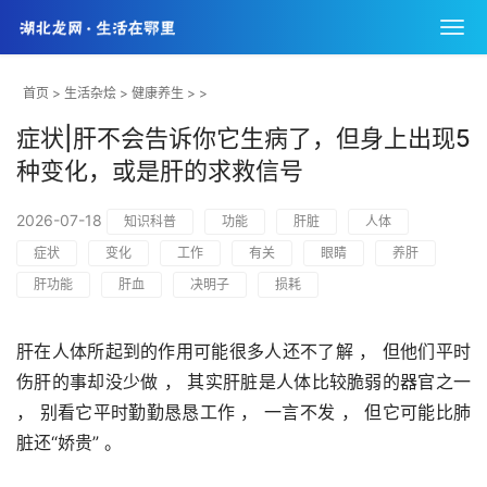
首页
>
生活杂烩
>
健康养生
> >
症状|肝不会告诉你它生病了，但身上出现5
种变化，或是肝的求救信号
2026-07-18
知识科普
功能
肝脏
人体
症状
变化
工作
有关
眼睛
养肝
肝功能
肝血
决明子
损耗
肝在人体所起到的作用可能很多人还不了解 ， 但他们平时
伤肝的事却没少做 ， 其实肝脏是人体比较脆弱的器官之一 
， 别看它平时勤勤恳恳工作 ， 一言不发 ， 但它可能比肺
脏还“娇贵” 。 