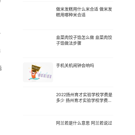
切
做米发糕用什么米合适 做米发
糕用哪种米合适
时
韭菜肉饺子馅怎么做 韭菜肉饺
子馅做法步骤
拌
手机关机闹钟会响吗
后
2022扬州育才实验学校学费是
多少 扬州育才实验学校学费多
少钱
阿兰若是什么意思 阿兰若说过