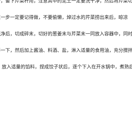
子，留下芹菜杆用，注意其中的泥土一定要洗干净，然后将芹菜
这一步一定要记得做，不要偷懒，焯过水的芹菜捞出来后，晾凉
洗净后，切成碎末，切好的葱姜末与芹菜末一同放入容器中，同
拌一下，然后加上酱油、料酒、盐，淋入适量的食用油，充分搅
，放入适量的馅料，捏成饺子状后，逐个下入在开水锅中，煮熟