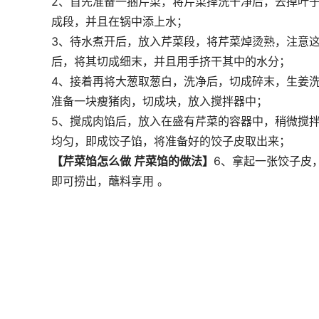
2、首先准备一捆芹菜，将芹菜择洗干净后，去掉叶
成段，并且在锅中添上水；
3、待水煮开后，放入芹菜段，将芹菜焯烫熟，注意
后，将其切成细末，并且用手挤干其中的水分；
4、接着再将大葱取葱白，洗净后，切成碎末，生姜
准备一块瘦猪肉，切成块，放入搅拌器中；
5、搅成肉馅后，放入在盛有芹菜的容器中，稍微搅
均匀，即成饺子馅，将准备好的饺子皮取出来；
【芹菜馅怎么做 芹菜馅的做法】
6、拿起一张饺子皮
即可捞出，蘸料享用 。