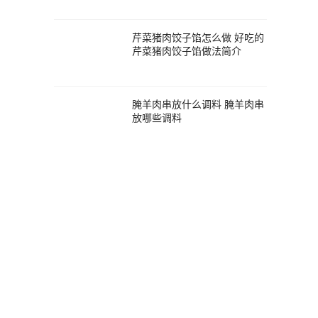
芹菜猪肉饺子馅怎么做 好吃的
芹菜猪肉饺子馅做法简介
腌羊肉串放什么调料 腌羊肉串
放哪些调料