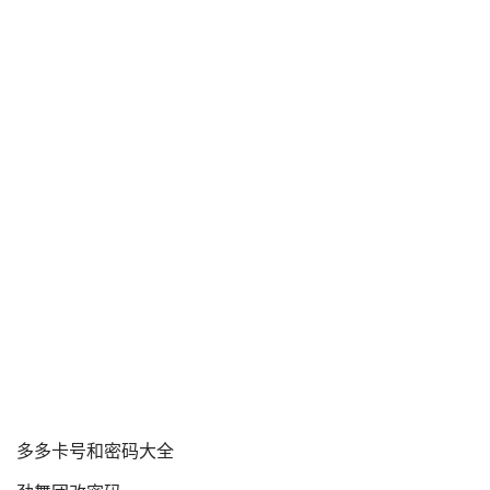
多多卡号和密码大全