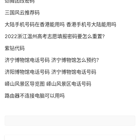
劲舞团改密码
三国风云推荐码
大陆手机号码在香港能用吗 香港手机号大陆能用吗
2022浙江温州高考志愿填报密码要怎么重置?
紫钻代码
济宁博物馆电话号码 济宁博物馆怎么预约？
济阳博物馆电话号码 济宁博物馆电话号码
峄山风景区导览图 峄山风景区电话号码
路由器不连接电脑可以用吗