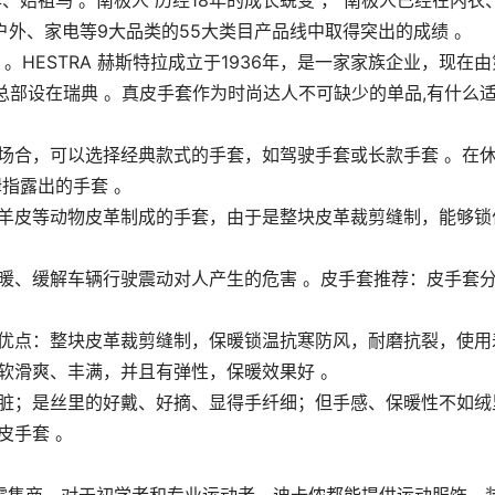
始祖鸟 。南极人 历经18年的成长蜕变 ， 南极人已经在内衣
外、家电等9大品类的55大类目产品线中取得突出的成绩 。
 。HESTRA 赫斯特拉成立于1936年，是一家家族企业，现在由
， 总部设在瑞典 。真皮手套作为时尚达人不可缺少的单品,有什么
场合，可以选择经典款式的手套，如驾驶手套或长款手套 。在
指露出的手套 。
绵羊皮等动物皮革制成的手套，由于是整块皮革裁剪缝制，能够锁
暖、缓解车辆行驶震动对人产生的危害 。皮手套推荐：皮手套
的优点：整块皮革裁剪缝制，保暖锁温抗寒防风，耐磨抗裂，使用
软滑爽、丰满，并且有弹性，保暖效果好 。
易脏；是丝里的好戴、好摘、显得手纤细；但手感、保暖性不如绒
皮手套 。