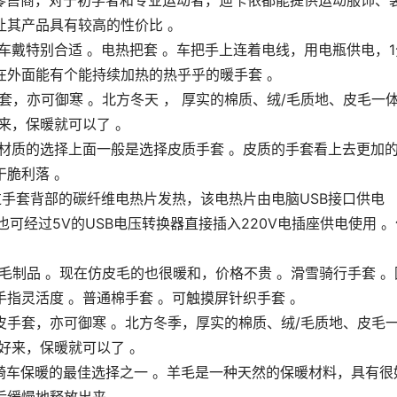
品零售商，对于初学者和专业运动者，迪卡侬都能提供运动服饰、
让其产品具有较高的性价比 。
车戴特别合适 。电热把套 。车把手上连着电线，用电瓶供电，1
在外面能有个能持续加热的热乎乎的暖手套 。
，亦可御寒 。北方冬天 ， 厚实的棉质、绒/毛质地、皮毛一
来，保暖就可以了 。
材质的选择上面一般是选择皮质手套 。皮质的手套看上去更加
脆利落 。
通过手套背部的碳纤维电热片发热，该电热片由电脑USB接口供电
也可经过5V的USB电压转换器直接插入220V电插座供电使用 。
皮毛制品 。现在仿皮毛的也很暖和，价格不贵 。滑雪骑行手套 。
指灵活度 。普通棉手套 。可触摸屏针织手套 。
皮手套，亦可御寒 。北方冬季，厚实的棉质、绒/毛质地、皮毛
好来，保暖就可以了 。
骑车保暖的最佳选择之一 。羊毛是一种天然的保暖材料，具有很