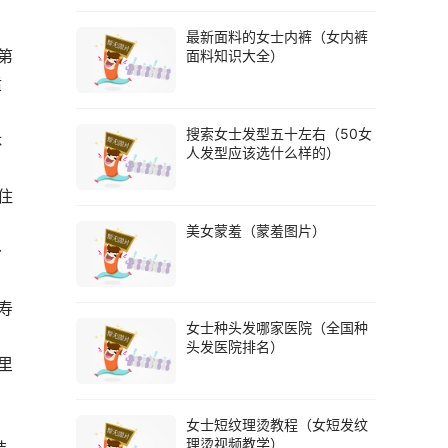
、
最新面料的女士内裤（女内裤
第
面料知识大全）
适
搜索女士发型五十左右（50女
休
人发型应该选什么样的）
住
美女蒙羞（蒙羞图片）
分
寿
女士种头发哪家医院（全国种
头发医院排名）
里
女士短纹理烫教程（女短发纹
理烫视频教学）