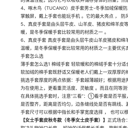
的保温性能，因为它可以吸收并储存身体的热量，然后
4、啄木鸟（TUCANO）皮手套男士-冬季加绒保暖
掌触屏，戴上手套也能玩手机 。它的最大亮点 ， 防
5、真皮手套是由头层牛皮、山羊皮、猪皮和绵羊皮等
暖，是冬季保暖手套比较常用的材质之一 。
6、真皮手套 真皮手套是由头层牛皮山羊皮猪皮和
温暖，是冬季保暖手套比较常用的材质之一主要优劣
手套怎么选
薄手套怎么选1 棉绒手套 轻软暖和的棉绒手套十分
软加绒的棉手套既舒适又保暖老人们戴上一双厚厚的
挑选手套厚度的两点依据：手套越薄越好；根据用途判
为在使用上，更看重灵活度、灵敏度 。而且在同等测
在具体挑选手套时，注意“三看”：①看手套是否平服
是否整齐，距离是否均匀，边条缝线处是否有跳线、漏
手套尺寸可以根据中指长和手掌宽度选择 ， 也可以
【女士手套皮秋冬款（冬季女士皮手套）】
正式场合