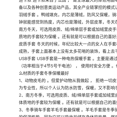
迪卡侬 迪卡侬来自于法国 ， 是全球最大的体育用
备以及各种创意类运动产品，其全产业链掌控的模式
羽绒手套 。鸭绒填充，内芯是薄绒，防风又保暖，骑
钟就能感觉到热度，内芯也是薄绒，外层皮革，冬天
南方冬天，可选用皮质、绒/绵单层手套或加绒里皮手套
质地的手套较为保暖 。还有就是可以根据自己的喜好
皮质手套 冬天的时候，年纪比较大一点的女人在手套
成熟，手套上面基本上没有太多花哨的装饰，看上去干
USB手套 USB手套是一种电热保暖手套 。主要是
（功率相当于4节5号干电池） ， 使用时安全方便 。
么材质的手套冬季保暖最好
1、动物皮毛的 。但爱护动物从我做起 ， 拒绝一切
为专业性，所以个人认为防水防雪，保暖，又不影响手
2、南方冬季，可选用皮质、绒/绵单层手套或加绒里
体质地的手套较为保暖 。还有就是可以根据自己的喜
3、冬季骑车手套羊毛手套最保暖 。羊毛手套是冬季