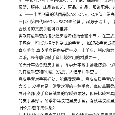
4、手套好的牌子有南极人、迪卡侬、探路者、恒源祥、
母婴、服装、床品＆布艺、厨品、鞋品、服饰配件、户
5、——中国制造的法国品牌ASTONE，C/P值非常高
三代和第四代MAGNUSSONS经营 。起源于瑞士 
合秋冬的真皮手套可以推荐...
男款真皮手套的搭配还需要考虑场合和季节 。在正式
闲场合，可以选择简约款式的手套 ， 如短款手套或拇
真皮手套 真皮手套是由头层牛皮、山羊皮、猪皮和
温暖，是冬季保暖手套比较常用的材质之一 。
冬天开车适合戴皮手套 。冬季开车戴手套能防滑、保
为真皮手套和PU皮（仿皮、人造革）手套 。
真皮手套对手有好处，能保暖双手 。真皮皮质手套
命长 。皮手套是非常受欢迎的一种手套，真皮革面柔
展开全部 皮手套是绒里的保暖效果好，但是比较容
的皮手套好 。冬季带建议绒里皮手套，春秋建议丝里
 什么手套冬天保暖?