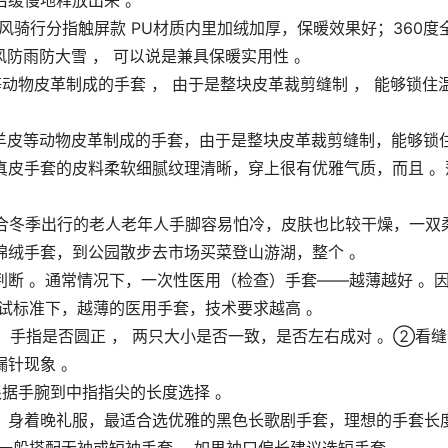
缓慢地释放出来 。
防风骑行分指触屏款 PU材质内里加绒加厚，保暖效果好；360度
风防雨防大雪 ， 可以说是兼具保暖实用性 。
动物皮革制成的手套 ， 由于是整块皮革裁剪缝制 ， 能够锁住
绵羊皮等动物皮革制成的手套，由于是整块皮革裁剪缝制，能够锁
真皮手套的皮料柔软细腻纹理清晰，穿上很有优雅气质，而且 。
适合冬季出行的老人老年人手脚容易怕冷，皮肤也比较干燥，一双
棉绒手套，到公园散步去市场买菜登山游湖，整个 。
断 。通常情况下，一次性医用（检查）手套——越薄越好 。
试标准下，越薄的医用手套，技术要求越高 。
，手指是否圆正 ， 两只大小是否一致，是否左右成对 。②看缝
针现象 。
根据手腕到中指指尖的长度选择 。
：身着晚礼服，最适合选优雅的黑色长歌剧手套，理想的手套长