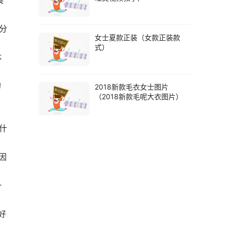
装
分
女士夏款正装（女款正装款
式）
体
的
2018新款毛衣女士图片
（2018新款毛呢大衣图片）
什
因
一
好