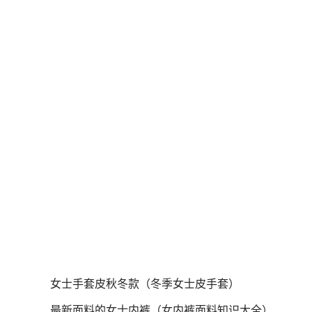
女士手套皮秋冬款（冬季女士皮手套）
最新面料的女士内裤（女内裤面料知识大全）