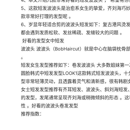
4、本文介绍几款非常好看的短发波波头 ， 希望有你
5、这款短发波波头是治愈系女生的挚爱，齐刘海巧妙
款非常好打理的发型呢 。
6、岁显年轻适合剪的波波头短发如下：复古港风烫发
都会遇到发质松软、发丝稀疏、发缝较大的问题 。
 好看的发型女中短发
波波头 波波头（BobHaircut）就是中心在脑袋枕
。
短发女生发型推荐如下：卷发波波头 大多数姐妹第一
圆脸韩式中短发发型LOOK1这款韩式短发波波头，
型非常轻薄灵动，且透露着灵气和清新感，很有韩剧女
女士短发发型推荐有齐耳短发、波波头、斜刘海短发、
的发型，发尾通常呈现齐刘海或稍微倾斜的形态 。这
性 。好看的波波头卷发发型
推荐指数：