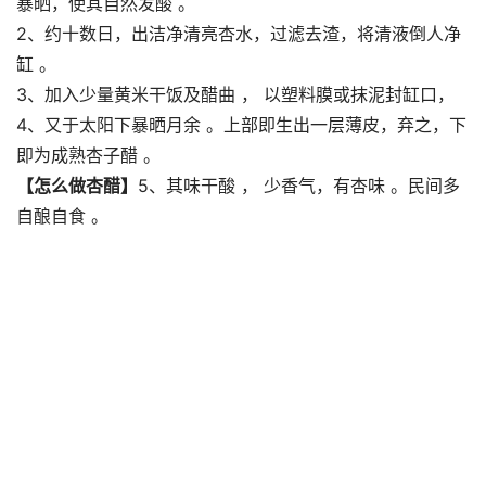
暴晒，使其自然发酸 。
2、约十数日，出洁净清亮杏水，过滤去渣，将清液倒人净
缸 。
3、加入少量黄米干饭及醋曲 ， 以塑料膜或抹泥封缸口，
4、又于太阳下暴晒月余 。上部即生出一层薄皮，弃之，下
即为成熟杏子醋 。
【怎么做杏醋】
5、其味干酸 ， 少香气，有杏味 。民间多
自酿自食 。