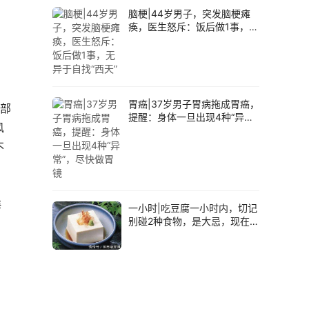
、
脑梗|44岁男子，突发脑梗瘫
痪，医生怒斥：饭后做1事，无
异于自找“西天”
胃癌|37岁男子胃病拖成胃癌，
局部
提醒：身体一旦出现4种“异
风
常”，尽快做胃镜
不
海
一小时|吃豆腐一小时内，切记
别碰2种食物，是大忌，现在知
道还不晚！