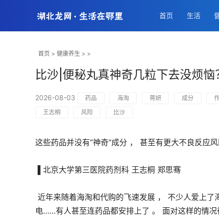
首页
生活
首页
>
健康养生
> >
比沙|便秘丸真神奇几粒下去没烦恼
2026-08-03
药品
海淘
蒋妍
成分
王志桐
风险
比沙
这些药品并没有“神奇”成分 ， 甚至有更大不良反应风
 ▌北京大学第三医院药剂科 王志桐 郑思骞 
 近年来随着海淘和代购的飞速发展 ， 不少人爱上了海淘而且“淘”的范围也越来越广 ， 从衣服鞋帽到零食文具、小家