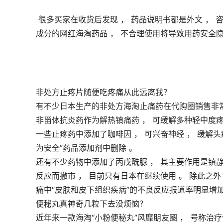
 很多买家在收货后发现 ， 药品说明书都是外文 ， 咨询商家也只是得到一些简单的服药剂量信息 。 对于一些含有西药
成分的网红海淘药品 ， 不合理使用将导致用药安全隐
非处方止疼片随便吃疼痛从此远离我？
有不少日本生产的非处方海淘止痛药在代购圈销售非常
非甾体抗炎药作为解热镇痛药 ， 可缓解多种轻中度疼
一些止疼药中添加了咖啡因 ， 可兴奋神经 ， 缓解头痛
为安全”药品添加剂中删除 。
还有不少药物中添加了丙戊酰脲 ， 其主要作用是镇
反应而撤市 ， 目前只有日本在继续使用 。 除此之
痛中“皮肤和皮下组织疾病”的不良反应报道率明显增加
便秘丸真神奇几粒下去没烦恼？
近年来一款海淘“小粉便秘丸”风靡朋友圈 ， 号称治