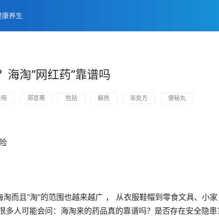
健康养生
？海淘“网红药”靠谱吗
作用
郑思骞
包括
解热
非处方
便秘丸
险 