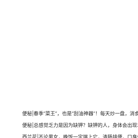
便秘|春季“菜王”，也是“刮油神器”！每天炒一盘，
便秘|总感觉乏力是因为缺钾？缺钾的人，身体会出现
西兰花|不论男女，晚饭一定端上它，清肠排便，口