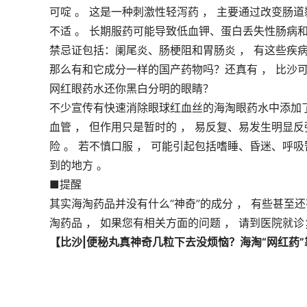
可啶 。 这是一种刺激性轻泻药 ， 主要通过改变肠
不适 。 长期服药可能导致低血钾、蛋白丢失性肠病和
禁忌证包括：阑尾炎、肠梗阻和胃肠炎 ， 有这些疾病
那么有和它成分一样的国产药物吗？还真有 ， 比沙可
网红眼药水还你黑白分明的眼睛？
不少宣传有快速消除眼球红血丝的海淘眼药水中添加了盐
血管 ， 但作用只是暂时的 ， 易反复、易发生明显
险 。 若不慎口服 ， 可能引起包括嗜睡、昏迷、呼
到的地方 。
■提醒
其实海淘药品并没有什么“神奇”的成分 ， 有些甚至
淘药品 ， 如果您有相关方面的问题 ， 请到医院就诊
【比沙|便秘丸真神奇几粒下去没烦恼？海淘“网红药”