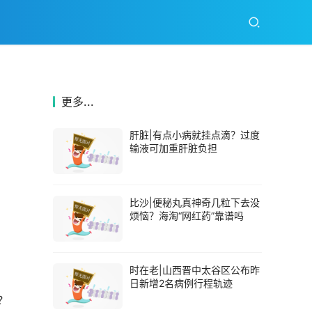
更多...
肝脏|有点小病就挂点滴？过度
输液可加重肝脏负担
比沙|便秘丸真神奇几粒下去没
烦恼？海淘“网红药”靠谱吗
时在老|山西晋中太谷区公布昨
日新增2名病例行程轨迹
电……有人甚至连药品都安排上了 。 面对这样的情况很多人可能会问：海淘来的药品真的靠谱吗？是否存在安全隐患？ 