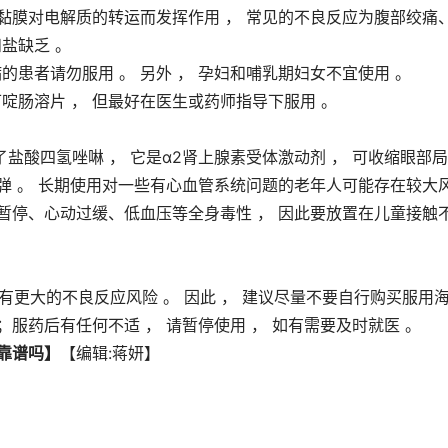
道黏膜对电解质的转运而发挥作用 ， 常见的不良反应为腹部绞痛
盐缺乏 。
的患者请勿服用 。 另外 ， 孕妇和哺乳期妇女不宜使用 。
啶肠溶片 ， 但最好在医生或药师指导下服用 。
酸四氢唑啉 ， 它是α2肾上腺素受体激动剂 ， 可收缩眼部
反弹 。 长期使用对一些有心血管系统问题的老年人可能存在较大
吸暂停、心动过缓、低血压等全身毒性 ， 因此要放置在儿童接触
还有更大的不良反应风险 。 因此 ， 建议尽量不要自行购买服用
；服药后有任何不适 ， 请暂停使用 ， 如有需要及时就医 。
靠谱吗】
【编辑:蒋妍】