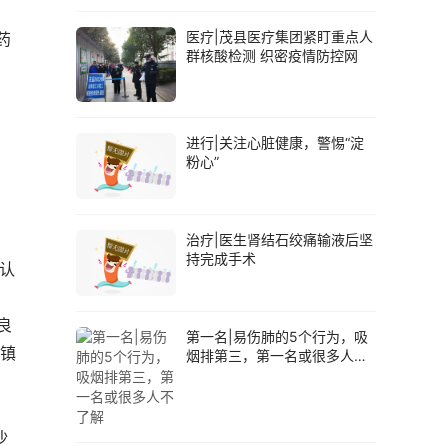
医疗|茂县医疗集团紧盯重点人
群核酸检测 织密疫情防控网
进行|关注心脏健康，警惕“淀
粉心”
治疗|医生肾结石绞痛输液后坚
持完成手术
般认
良
第一名|易伤肺的5个行为，吸
热镇
烟排第三，第一名或很多人不
了解
沙