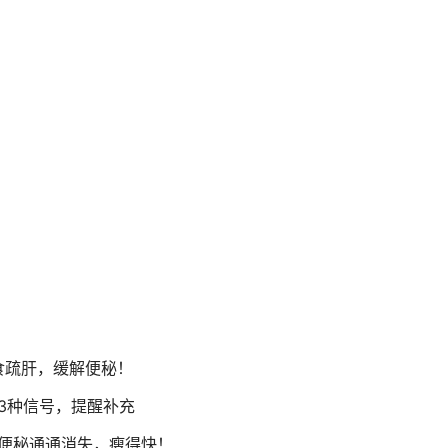
消食疏肝，缓解便秘！
3种信号，提醒补充
臭便秘通通消失，瘦得快！