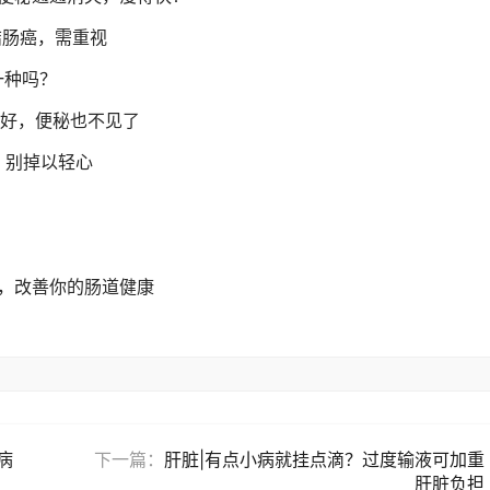
结肠癌，需重视
一种吗？
体好，便秘也不见了
，别掉以轻心
，改善你的肠道健康
病
下一篇：
肝脏|有点小病就挂点滴？过度输液可加重
肝脏负担