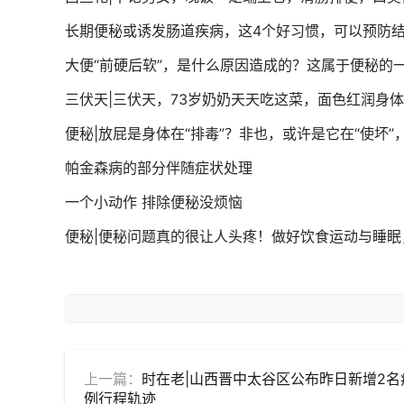
长期便秘或诱发肠道疾病，这4个好习惯，可以预防
大便“前硬后软”，是什么原因造成的？这属于便秘的
三伏天|三伏天，73岁奶奶天天吃这菜，面色红润身
便秘|放屁是身体在“排毒”？非也，或许是它在“使坏”
帕金森病的部分伴随症状处理
一个小动作 排除便秘没烦恼
便秘|便秘问题真的很让人头疼！做好饮食运动与睡眠
上一篇：
时在老|山西晋中太谷区公布昨日新增2名
例行程轨迹