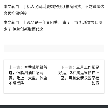
本文转自：手机人民网...|要想摆脱颈椎病困扰，不妨试试这
套颈椎保护操
本文转自：上观又是一年青团季。|青团上市 标新立异口味
少了 传统创新取而代之
上一篇：
春季减肥餐首
下一篇：
三月工作都是
选，低脂刮油口感清
好运，3种鸿运果摆在卧
爽，吃上一大盘，体重
室，寓意爱情永固幸福
不增反降！
如意