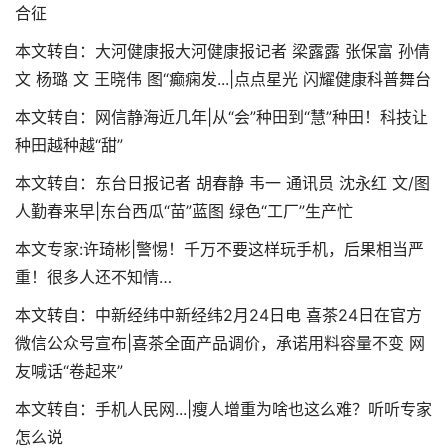
合征
本文转自：大河健康报大河健康报记者 梁露露 张保富 孙倩
文 杨璐 文 王晓伟 图“癫痫发...|点点星光 闪耀健康科普舞台
本文转自：网信静海近几年|从“会”种田到“慧”种田！科技让
种田越种越“甜”
本文转自：东台日报记者 胡春静 韦一 通讯员 沈永红 文/图
人勤春来早|东台西瓜“苗”蓝图 绿色“工厂”生产忙
本文专家:许琦彬|警惕！千万不要这样玩手机，后果相当严
重！很多人还不知情…
本文转自：中新经纬中新经纬2月24日电 喜茶24日在官方
微信公众号宣布|喜茶全面产品调价，承诺用料容量不变 网
友喊话“卷起来”
本文转自：手机人民网...|瘦人增重为啥也这么难？听听专家
怎么说