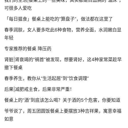
我们的生活|餐桌上的一些美味，其实都是白血病的“温床”，
可很多人爱吃
「每日揾食」餐桌上能吃的“算盘子”，做法都在这里了
春季润肤，女人要多吃此6种食物，营养全面，水润嫩白显
年轻
专家推荐的餐桌 降压药
肾脏|肾衰竭的“祸首”被发现，想要肾好，这4种家常菜趁早
撤下餐桌
春季养生，教你从“生活起居”到“饮食调理”
后果|减肥戒主食，后果非常严重！
餐桌上的“酒”到底该怎么喝？关于酒的5个危害，你要知道
爷爷说了，周五团圆饭餐桌上要摆放3种吉祥果，寓意幸福
如意