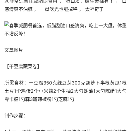
就非常适合在减脂期食用 ， 蛋白质、维生素都有了 ， 口
感清爽不油腻 ， 一盘吃光也能掉秤 ， 太神奇了！
文章图片
【干豆腐蔬菜卷】
所需食材：干豆腐350克绿豆芽300克胡萝卜半根黄瓜1根
土豆1个鸡蛋2个小米辣2个生抽2大勺蚝油1大勺陈醋1大勺
零卡糖1勺蒜3瓣辣椒粉1勺芝麻1勺
制作步骤：