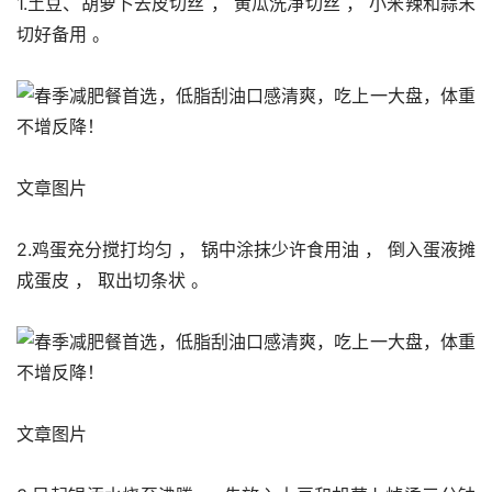
1.土豆、胡萝卜去皮切丝 ， 黄瓜洗净切丝 ， 小米辣和蒜末
切好备用 。 
文章图片
2.鸡蛋充分搅打均匀 ， 锅中涂抹少许食用油 ， 倒入蛋液摊
成蛋皮 ， 取出切条状 。 
文章图片