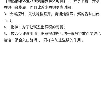
【电热锅怎么煮八宝粥需要多久时间】
2、开水下锅：开水
煮粥不会糊底，而且比冷水煮粥更省时间；
3、火候控制：先快炖档煮开，再慢炖档煮，粥的香味由此
而出；
4、 搅拌：为了让粥煮出稠稠的感觉；
5、 放入少许食用油：粥煮慢炖档后约十来分钟放点少许色
拉油，粥会入口鲜滑 ， 同样有防止溢锅的作用 。