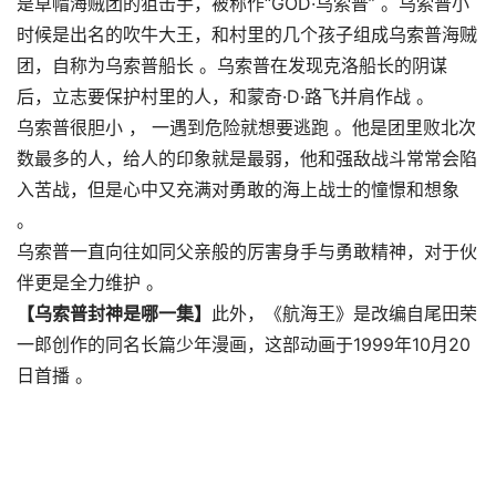
是草帽海贼团的狙击手，被称作“GOD·乌索普” 。乌索普小
时候是出名的吹牛大王，和村里的几个孩子组成乌索普海贼
团，自称为乌索普船长 。乌索普在发现克洛船长的阴谋
后，立志要保护村里的人，和蒙奇·D·路飞并肩作战 。
乌索普很胆小 ， 一遇到危险就想要逃跑 。他是团里败北次
数最多的人，给人的印象就是最弱，他和强敌战斗常常会陷
入苦战，但是心中又充满对勇敢的海上战士的憧憬和想象
。
乌索普一直向往如同父亲般的厉害身手与勇敢精神，对于伙
伴更是全力维护 。
【乌索普封神是哪一集】
此外，《航海王》是改编自尾田荣
一郎创作的同名长篇少年漫画，这部动画于1999年10月20
日首播 。