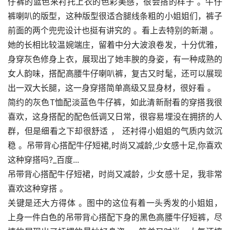
仔裤的蓝色来衬托上衣的色彩美感，很会搭的样子 。牛仔
裤喇叭的版型，这种版型很适合腿线条粗的小姐姐们，裤子
前面的两个兜兜设计也挺有讲究的 。看上去特别的新潮 。
她的长相比较温婉端庄，留着中分大波浪卷发，十分优雅，
身穿灰色修身上衣，展现出了她丰腴的身姿，有一种成熟的
女人韵味，搭配高腰牛仔喇叭裤，复古又时髦，还可以展现
出一双大长腿，这一身穿搭简单高级又显身材，很好看 。
简约的灰色T恤配淡蓝色牛仔裤，如此清新耐看的穿搭我很
喜欢，这身搭配的配色低调又日常，很容易埋没在拥挤的人
群，但是细看之下却很舒适 ， 还衬得小姐姐的气质内敛沉
稳 。吊带背心搭配牛仔短裙,时尚又减龄,少女感十足,你喜欢
这种穿搭吗?_百度...
吊带背心搭配牛仔短裙，时尚又减龄，少女感十足，我非常
喜欢这种穿搭 。
关键是还大方得体 。图中的这位有着一头秀发的小姐姐，
上身一件白色的吊带背心搭配下身的黑色高腰牛仔短裤，尽