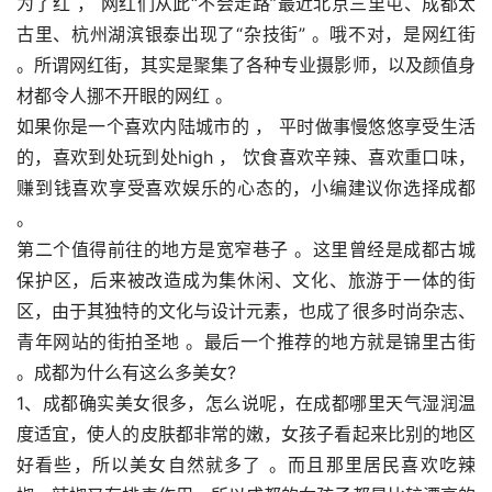
为了红 ， 网红们从此“不会走路”最近北京三里屯、成都太
古里、杭州湖滨银泰出现了“杂技街” 。哦不对，是网红街 
。所谓网红街，其实是聚集了各种专业摄影师，以及颜值身
材都令人挪不开眼的网红 。
如果你是一个喜欢内陆城市的 ， 平时做事慢悠悠享受生活
的，喜欢到处玩到处high ， 饮食喜欢辛辣、喜欢重口味，
赚到钱喜欢享受喜欢娱乐的心态的，小编建议你选择成都 
。
第二个值得前往的地方是宽窄巷子 。这里曾经是成都古城
保护区，后来被改造成为集休闲、文化、旅游于一体的街
区，由于其独特的文化与设计元素，也成了很多时尚杂志、
青年网站的街拍圣地 。最后一个推荐的地方就是锦里古街 
。成都为什么有这么多美女?
1、成都确实美女很多，怎么说呢，在成都哪里天气湿润温
度适宜，使人的皮肤都非常的嫩，女孩子看起来比别的地区
好看些，所以美女自然就多了 。而且那里居民喜欢吃辣