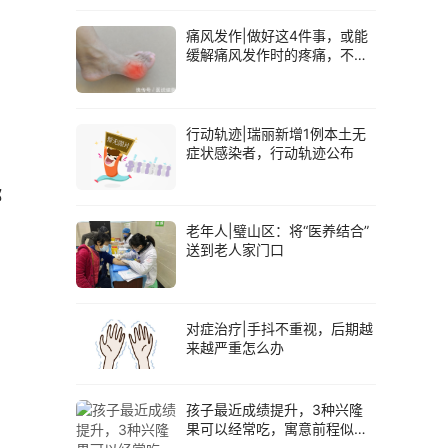
痛风发作|做好这4件事，或能
缓解痛风发作时的疼痛，不可
热敷，以免加重
行动轨迹|瑞丽新增1例本土无
症状感染者，行动轨迹公布
郑
老年人|璧山区：将“医养结合”
送到老人家门口
对症治疗|手抖不重视，后期越
来越严重怎么办
孩子最近成绩提升，3种兴隆
果可以经常吃，寓意前程似锦
宏图大展