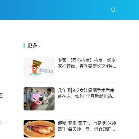
更多...
专家|【同心抗疫】抗疫一线专
家推荐你，春季要常吃这4种
对身体好的食物
几年间|9岁女娃癫痫手术后瘫
还
痪在床，如何1个月后就能站起
来了？
未
便秘|春季“菜王”，也是“刮油神
器”！每天炒一盘，消食疏肝，
缓解便秘！