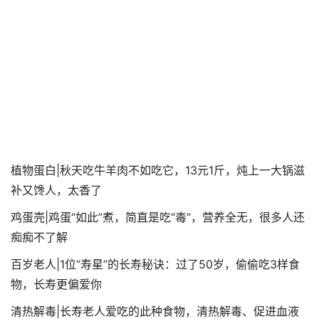
植物蛋白|秋天吃牛羊肉不如吃它，13元1斤，炖上一大锅滋
补又馋人，太香了
鸡蛋壳|鸡蛋“如此”煮，简直是吃“毒”，营养全无，很多人还
痴痴不了解
百岁老人|1位“寿星”的长寿秘诀：过了50岁，偷偷吃3样食
物，长寿更偏爱你
清热解毒|长寿老人爱吃的此种食物，清热解毒、促进血液