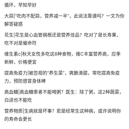
循环，早知早好
大蒜|“吃肉不配蒜，营养减一半”，此说法靠谱吗？一文为你
解答疑惑
花生|花生是心血管祸根还是营养佳品？吃对了是长寿果，
吃不对是催命符
维生素c|秋天女性多吃这8种食物，维C丰富营养高，应季
新鲜，价格便宜
提高免疫力|被忽视的“养生菜”，爽脆清甜，常吃提高免疫
力，预防感冒身体棒
高血糖|高血糖患者不能喝粥？医生：除了粥，这2种蔬菜，
白送也不能吃
营养物质|生病就是坏事？若是经常生这种病，或许说明你
的寿命会更长