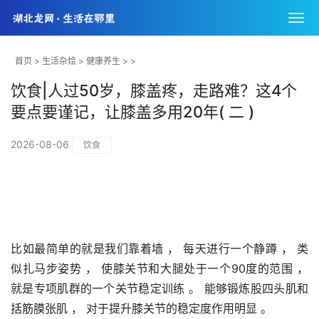
首页
>
生活杂烩
>
健康养生
> >
饮食|人过50岁，膝盖疼，走路难？这4个
要点要谨记，让膝盖多用20年( 二 )
2026-08-06
饮食
比如最简单的就是我们靠着墙 ， 每天进行一个静蹲 ， 类
似扎马步姿势 ， 使膝关节和大腿处于一个90度的范围 ， 
就是专项肌群的一个关节稳定训练 。 能够锻炼股四头肌和
括筋膜张肌 ， 对于提升膝关节的稳定度作用明显 。