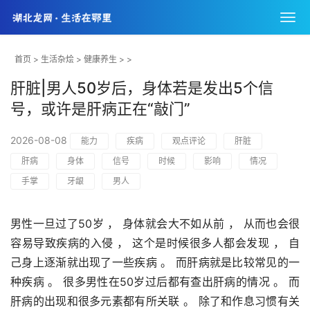
首页
>
生活杂烩
>
健康养生
> >
肝脏|男人50岁后，身体若是发出5个信
号，或许是肝病正在“敲门”
2026-08-08
能力
疾病
观点评论
肝脏
肝病
身体
信号
时候
影响
情况
手掌
牙龈
男人
男性一旦过了50岁 ， 身体就会大不如从前 ， 从而也会很
容易导致疾病的入侵 ， 这个是时候很多人都会发现 ， 自
己身上逐渐就出现了一些疾病 。 而肝病就是比较常见的一
种疾病 。 很多男性在50岁过后都有查出肝病的情况 。 而
肝病的出现和很多元素都有所关联 。 除了和作息习惯有关