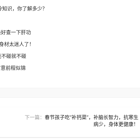
冷知识，你了解多少？
最好查一下肝功
身材太迷人了！
能不碰就不碰
寓意前程似锦
下一篇：
春节孩子吃“补钙菜”，补脑长智力，抗寒生
病少，身体更健康！