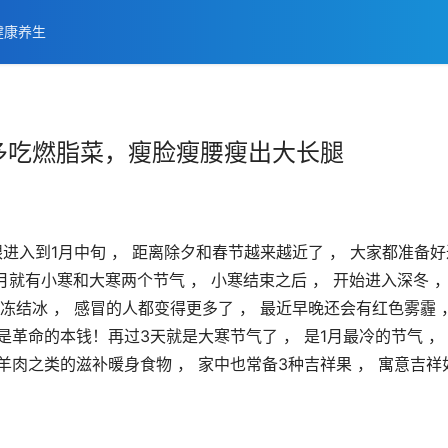
健康养生
多吃燃脂菜，瘦脸瘦腰瘦出大长腿
眼进入到1月中旬 ， 距离除夕和春节越来越近了 ， 大家都准备好
就有小寒和大寒两个节气 ， 小寒结束之后 ， 开始进入深冬 ，
冻结冰 ， 感冒的人都变得更多了 ， 最近早晚还会有红色雾霾 ，
是革命的本钱！再过3天就是大寒节气了 ， 是1月最冷的节气 ， 
羊肉之类的滋补暖身食物 ， 家中也常备3种吉祥果 ， 寓意吉祥