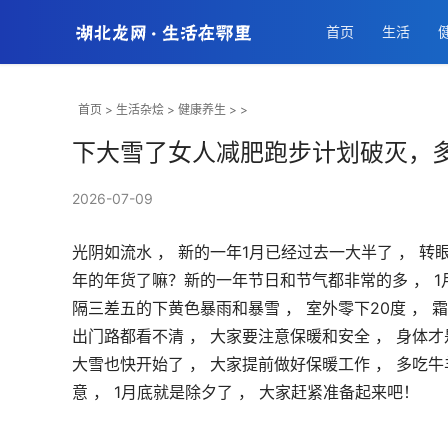
首页
生活
首页
>
生活杂烩
>
健康养生
> >
下大雪了女人减肥跑步计划破灭，
2026-07-09
光阴如流水 ， 新的一年1月已经过去一大半了 ， 转
年的年货了嘛？新的一年节日和节气都非常的多 ， 1月
隔三差五的下黄色暴雨和暴雪 ， 室外零下20度 ， 霜
出门路都看不清 ， 大家要注意保暖和安全 ， 身体才
大雪也快开始了 ， 大家提前做好保暖工作 ， 多吃牛
意 ， 1月底就是除夕了 ， 大家赶紧准备起来吧！