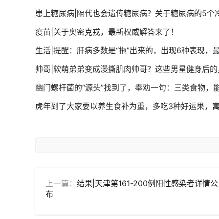
患上糖尿病|隔代也会遗传糖尿病？关于糖尿病的5个
疫苗|关于奥密克戎，最新权威解答来了！
生活|提醒：肝病多数是“拖”出来的，出现6种表现，
帅哥|软萌弟弟变成漫撕肌肉帅哥？这些男星健身后的
幽门螺杆菌的“源头”找到了，奉劝一句：三类食物，
虎年到了大家要以养生食补为重，多吃3种好运果，
上一篇：
结果|天津第161-200例阳性感染者详情公
布