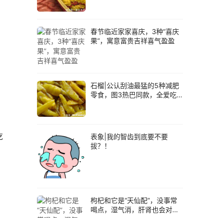
当美食
春节临近家家喜庆，3种“喜庆
果”，寓意富贵吉祥喜气盈盈
石榴|公认刮油最猛的5种减肥
零食，图3热巴同款，全爱吃
的体重不过百
 
吃
表象|我的智齿到底要不要
拔？！
枸杞和它是“天仙配”，没事常
喝点，湿气消，肝肾也会对你