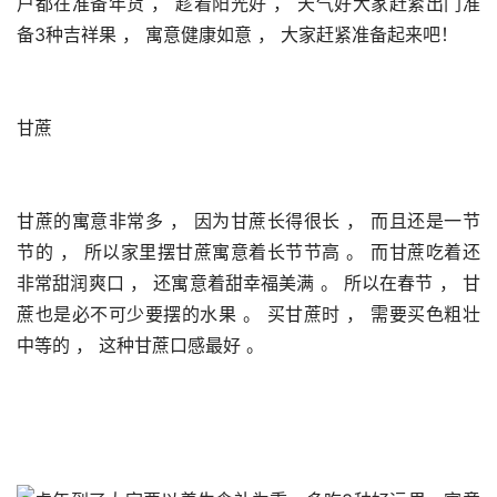
户都在准备年货 ， 趁着阳光好 ， 天气好大家赶紧出门准
备3种吉祥果 ， 寓意健康如意 ， 大家赶紧准备起来吧！
甘蔗
甘蔗的寓意非常多 ， 因为甘蔗长得很长 ， 而且还是一节
节的 ， 所以家里摆甘蔗寓意着长节节高 。 而甘蔗吃着还
非常甜润爽口 ， 还寓意着甜幸福美满 。 所以在春节 ， 甘
蔗也是必不可少要摆的水果 。 买甘蔗时 ， 需要买色粗壮
中等的 ， 这种甘蔗口感最好 。 