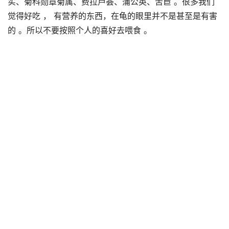
实、菊科勋章菊属、费拉芦荟、蒲公英、苦苣 。很多我们
觉得好吃 ， 有营养的东西，在龟的眼里并不是甚至是有害
的 。所以不要按照个人的喜好去喂食 。