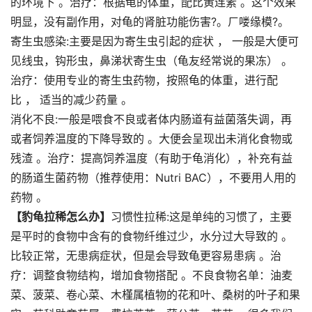
的环境下 。治疗：根据龟的体重，配比黄连素 。这个效果
明显，没有副作用，对龟的肾脏功能伤害?。ㄏ喽缘模?。
寄生虫感染:主要是因为寄生虫引起的症状 ， 一般是大便可
见线虫，钩形虫，鼻涕状寄生虫（龟友经常说的果冻） 。
治疗：使用专业的寄生虫药物，按照龟的体重，进行配
比 ， 适当的减少药量 。
消化不良:一般是喂食不良或者体内肠道有益菌落失调，再
或者饲养温度的下降导致的 。大便会呈现出未消化食物或
残渣 。治疗：提高饲养温度（有助于龟消化），补充有益
的肠道生菌药物（推荐使用：Nutri BAC），不要用人用的
药物 。
【豹龟拉稀怎么办】
习惯性拉稀:这是单纯的习惯了，主要
是平时的食物中含有的食物纤维过少，水分过大导致的 。
比较正常，无患病症状，但是会导致龟更容易患病 。治
疗：调整食物结构，增加食物搭配 。不良食物名单：油麦
菜、菠菜、卷心菜、木槿属植物的花和叶、桑树的叶子和果