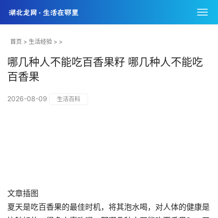
首页
>
生活经验
> >
哪几种人不能吃百香果籽 哪几种人不能吃
百香果
2026-08-09
生活百科
文章插图
夏天是吃百香果的最佳时机，将其泡水喝，对人体的健康是