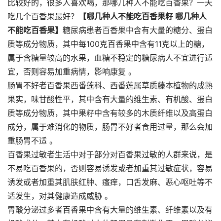
比较好的，很多人喜欢喝，那哪几种人不能吃百香果？一天
吃几个百香果最好？
【哪几种人不能吃百香果籽 哪几种人
不能吃百香果】
糖尿病患者百香果中含有大量的糖分、蛋白
质等成分物质，其中每100克百香果中含有11克以上的糖，
属于含糖量较高的水果，血糖不稳定的糖尿病人不宜进行适
宜，否则容易加重病情，影响康复 。
肠胃不好者百香果西番莲科、西番莲属草质藤本植物的成熟
果实，味甘酸性平，其中含有大量的维生素、有机酸、蛋白
质等成分物质，其中果籽中含有较多的木质纤维以及高蛋白
成分，属于难消化的物质，肠胃不好者食用过量，那么会加
重肠胃不适 。
百香果过敏者生活中对于部分对百香果过敏的人群来说，是
不易吃百香果的，否则容易诱发或者加重其过敏症状，容易
诱发或者加重其肌肤红肿、瘙痒，口舌发麻、恶心呕吐等不
适发生，对其健康造成威胁 。
胃酸分泌过多者百香果中含有大量的维生素、纤维素以及有