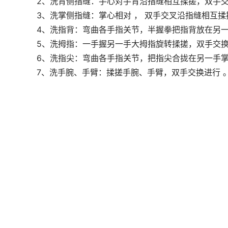
2、洗背侧指缝：手心对手背沿指缝相互揉搓，双手交
3、洗掌侧指缝：掌心相对 ， 双手交叉沿指缝相互揉
4、洗指背：弯曲各手指关节，半握拳把指背放在另一
5、洗拇指：一手握另一手大拇指旋转揉搓，双手交换
6、洗指尖：弯曲各手指关节，把指尖合拢在另一手掌
7、洗手腕、手臂：揉搓手腕、手臂，双手交换进行 