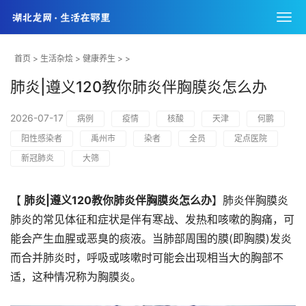
首页
>
生活杂烩
>
健康养生
> >
肺炎|遵义120教你肺炎伴胸膜炎怎么办
2026-07-17
病例
疫情
核酸
天津
何鹏
阳性感染者
禹州市
染者
全员
定点医院
新冠肺炎
大筛
【
肺炎|遵义120教你肺炎伴胸膜炎怎么办
】肺炎伴胸膜炎
肺炎的常见体征和症状是伴有寒战、发热和咳嗽的胸痛，可
能会产生血腥或恶臭的痰液。当肺部周围的膜(即胸膜)发炎
而合并肺炎时，呼吸或咳嗽时可能会出现相当大的胸部不
适，这种情况称为胸膜炎。