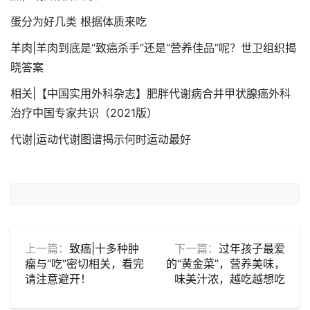
蛋分为好几类 根据体质来吃
羊肉|羊肉到底是“致癌杀手”还是“营养佳品”呢？世卫组织揭
晓答案
相关|【中国实用外科杂志】肥胖代谢病合并甲状腺癌外科
治疗中国专家共识（2021版）
代谢|运动代谢图谱揭示何时运动最好
上一篇：
致癌|十多种肿
下一篇：
过年孩子最爱
瘤与“吃”密切相关，看完
的“黄金菜”，营养美味，
请注意避开！
味美汁浓，越吃越想吃