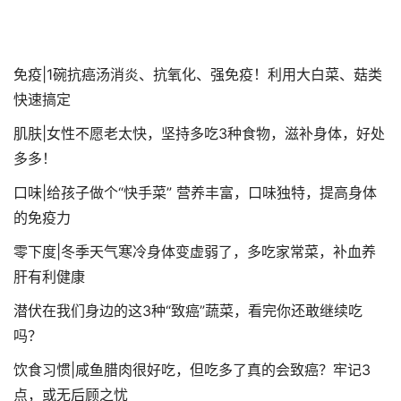
免疫|1碗抗癌汤消炎、抗氧化、强免疫！利用大白菜、菇类
快速搞定
肌肤|女性不愿老太快，坚持多吃3种食物，滋补身体，好处
多多！
口味|给孩子做个“快手菜” 营养丰富，口味独特，提高身体
的免疫力
零下度|冬季天气寒冷身体变虚弱了，多吃家常菜，补血养
肝有利健康
潜伏在我们身边的这3种“致癌”蔬菜，看完你还敢继续吃
吗？
饮食习惯|咸鱼腊肉很好吃，但吃多了真的会致癌？牢记3
点，或无后顾之忧