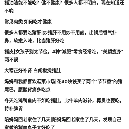
猪油渣能不能吃？健不健康？很多人都不明白，现在知道还
不晚
常见肉类 如何吃才健康
很多人都爱吃猪肝|炒猪肝不用炒不用卤，出锅后香气扑
鼻，软嫩入味，比卤猪肝好吃
猪皮|女孩子别太节俭，4种“减肥”零食经常吃，“美颜瘦身”
两不误
大寒正好补肾 白胡椒煲猪肚
妈妈和我都喜欢逛菜市场|花40块钱买了两个“节节香”的猪
尾巴，腰酸背痛多吃点
冬天吃鸡鸭鱼肉不如吃猪肚，比牛羊肉滋补，再贵也要吃，
特补脾胃
陪妈妈回老家住了几天|陪妈妈回老家住了几天，发现自己
家做的猪血丸子太好吃了