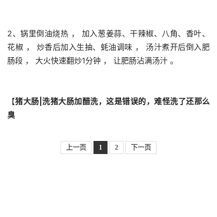
2、锅里倒油烧热 ， 加入葱姜蒜、干辣椒、八角、香叶、
花椒 ， 炒香后加入生抽、蚝油调味 ， 汤汁煮开后倒入肥
肠段 ， 大火快速翻炒1分钟 ， 让肥肠沾满汤汁 。 
【
猪大肠|洗猪大肠加醋洗，这是错误的，难怪洗了还那么
臭
上一页
1
2
下一页