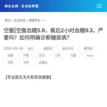
首页
>
生活杂烩
>
健康养生
> >
空腹|空腹血糖5.9，餐后2小时血糖9.3，严
重吗？如何明确诊断糖尿病？
2026-08-08
进行
糖尿病
观点评论
胰岛素
血糖
严重
方法
小时
空腹
mmol
诊断
试验
血糖仪
【专业医生天天和您说健康】